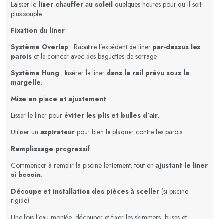
Laisser le
liner chauffer au soleil
quelques heures pour qu’il soit
plus souple.
Fixation du liner
Système Overlap
: Rabattre l’excédent de liner
par-dessus les
parois
et le coincer avec des baguettes de serrage.
Système Hung
: Insérer le liner
dans le rail prévu sous la
margelle
.
Mise en place et ajustement
Lisser le liner pour
éviter les plis et bulles d’air
.
Utiliser un
aspirateur
pour bien le plaquer contre les parois.
Remplissage progressif
Commencer à remplir la piscine lentement, tout en
ajustant le liner
si besoin
.
Découpe et installation des pièces à sceller
(si piscine
rigide)
Une fois l’eau montée, découper et fixer les skimmers, buses et