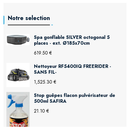
Notre selection
Spa gonflable SILVER octogonal 5
places - ext. Ø185x70cm
619.50 €
Nettoyeur RF5400IQ FREERIDER -
SANS FIL-
1,525.30 €
Stop guêpes flacon pulvérisateur de
500ml SAFIRA
21.10 €