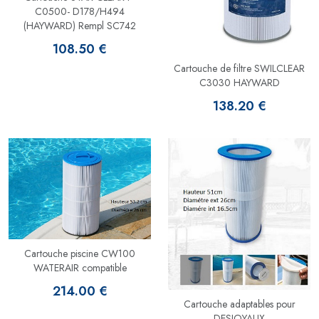
C0500- D178/H494
(HAYWARD) Rempl SC742
108.50 €
Cartouche de filtre SWILCLEAR
C3030 HAYWARD
138.20 €
Cartouche piscine CW100
WATERAIR compatible
214.00 €
Cartouche adaptables pour
DESJOYAUX