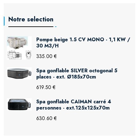
Notre selection
Pompe beige 1.5 CV MONO - 1,1 KW /
30 M3/H
335.00 €
Spa gonflable SILVER octogonal 5
places - ext. Ø185x70cm
619.50 €
Spa gonflable CAIMAN carré 4
personnes - ext.125x125x70m
630.60 €