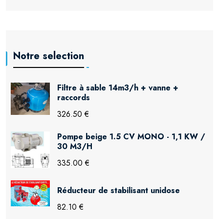
Notre selection
Filtre à sable 14m3/h + vanne +
raccords
326.50 €
Pompe beige 1.5 CV MONO - 1,1 KW /
30 M3/H
335.00 €
Réducteur de stabilisant unidose
82.10 €