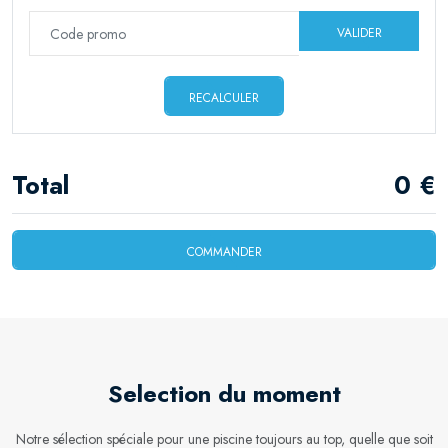
Code
VALIDER
promo
RECALCULER
Total
0 €
COMMANDER
Selection du moment
Notre sélection spéciale pour une piscine toujours au top, quelle que soit