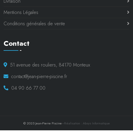
Livraison
Mentions Légales
Conditions générales de vente
Contact
51 avenue des rouliers, 84170 Monteux
contact@jean-pierre-piscine.fr
04 90 66 77 00
© 2025 Jean-Pierre Piscine -
Réalisation : Absys Informatique