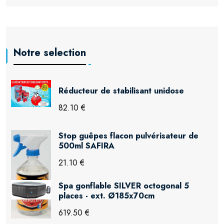
Notre selection
Réducteur de stabilisant unidose
82.10 €
Stop guêpes flacon pulvérisateur de
500ml SAFIRA
21.10 €
Spa gonflable SILVER octogonal 5
places - ext. Ø185x70cm
619.50 €