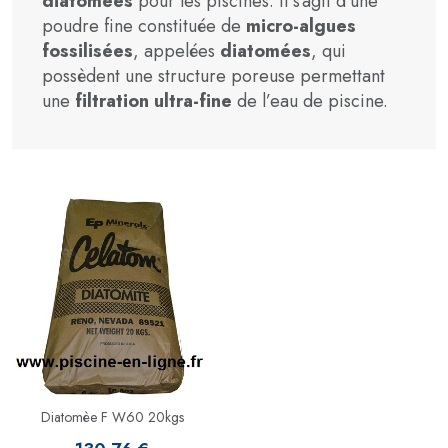
diatomées
pour les piscines. Il s’agit d’une
poudre fine constituée de
micro-algues
fossilisées
, appelées
diatomées
, qui
possèdent une structure poreuse permettant
une
filtration ultra-fine
de l’eau de piscine.
Diatomèe F W60 20kgs