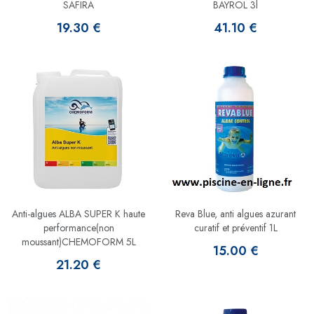
SAFIRA
BAYROL 3l
19.30 €
41.10 €
Anti-algues ALBA SUPER K haute
Reva Blue, anti algues azurant
performance(non
curatif et préventif 1L
moussant)CHEMOFORM 5L
15.00 €
21.20 €