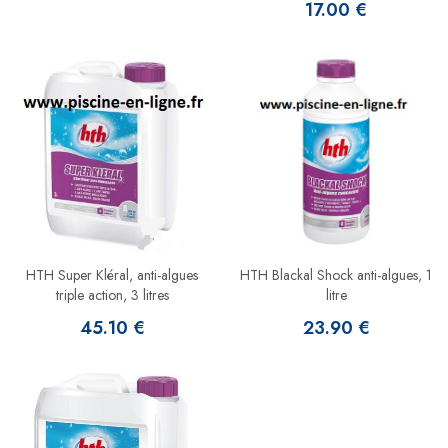
17.00 €
HTH Super Kléral, anti-algues
HTH Blackal Shock anti-algues, 1
triple action, 3 litres
litre
45.10 €
23.90 €