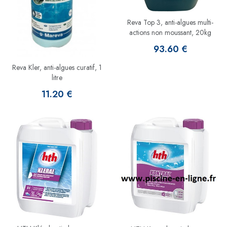
Reva Top 3, anti-algues multi-
actions non moussant, 20kg
93.60 €
Reva Kler, anti-algues curatif, 1
litre
11.20 €