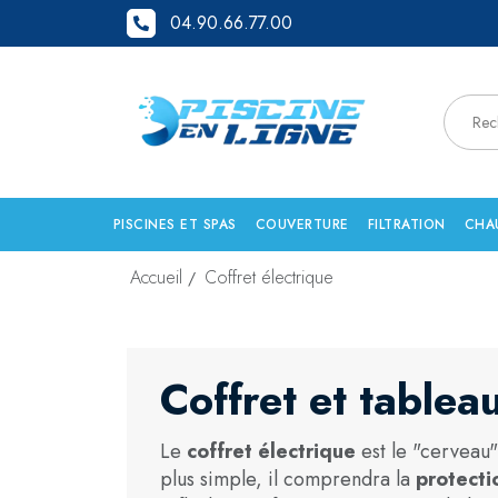
04.90.66.77.00
PISCINES ET SPAS
COUVERTURE
FILTRATION
CHA
Accueil
Coffret électrique
Coffret et tablea
Le
coffret électrique
est le "cerveau"
plus simple, il comprendra la
protecti