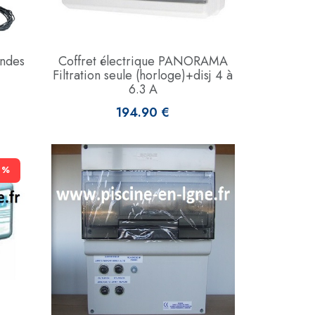
ondes
Coffret électrique PANORAMA
Filtration seule (horloge)+disj 4 à
6.3 A
194.90 €
0 %