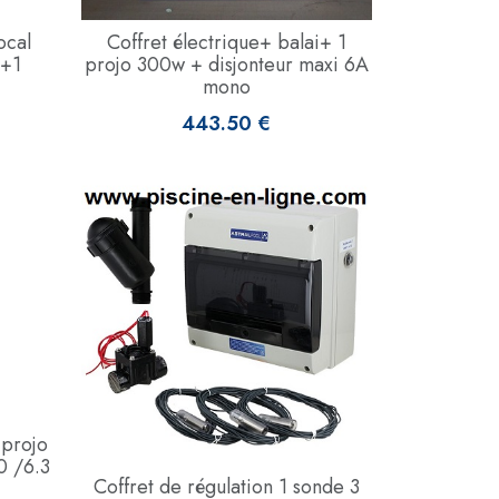
ocal
Coffret électrique+ balai+ 1
n+1
projo 300w + disjonteur maxi 6A
mono
443.50 €
 projo
0 /6.3
Coffret de régulation 1 sonde 3