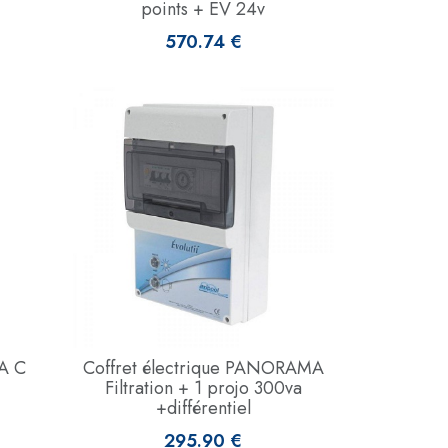
points + EV 24v
570.74 €
5A C
Coffret électrique PANORAMA
Filtration + 1 projo 300va
+différentiel
295.90 €