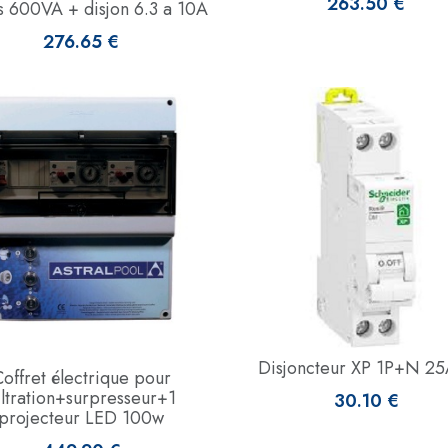
263.50 €
s 600VA + disjon 6.3 a 10A
276.65 €
Disjoncteur XP 1P+N 2
offret électrique pour
iltration+surpresseur+1
30.10 €
projecteur LED 100w