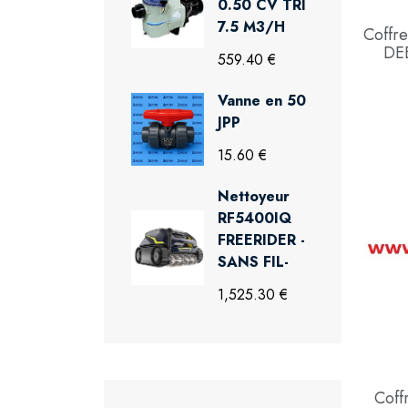
0.50 CV TRI
7.5 M3/H
Coffre
DE
559.40 €
Vanne en 50
JPP
15.60 €
Nettoyeur
RF5400IQ
FREERIDER -
SANS FIL-
1,525.30 €
Coffr