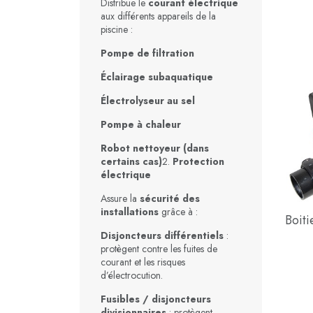
Distribue le
courant électrique
aux différents appareils de la
piscine :
Pompe de filtration
Éclairage subaquatique
Électrolyseur au sel
Pompe à chaleur
Robot nettoyeur (dans
certains cas)
2.
Protection
électrique
Assure la
sécurité des
installations
grâce à :
Boit
Disjoncteurs différentiels
:
protègent contre les fuites de
courant et les risques
d’électrocution.
Fusibles / disjoncteurs
divisionnaires
: protègent