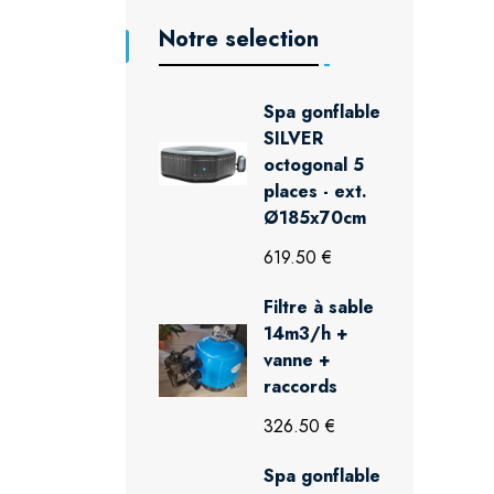
Notre selection
Spa gonflable
SILVER
octogonal 5
places - ext.
Ø185x70cm
619.50 €
Filtre à sable
14m3/h +
vanne +
raccords
326.50 €
Spa gonflable