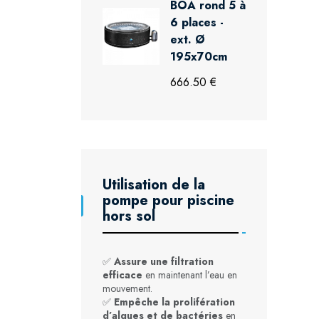
BOA rond 5 à
6 places -
ext. Ø
195x70cm
666.50 €
Utilisation de la
pompe pour piscine
hors sol
✅
Assure une filtration
efficace
en maintenant l’eau en
mouvement.
✅
Empêche la prolifération
d’algues et de bactéries
en