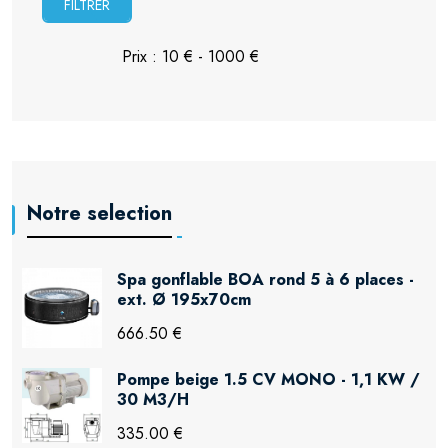
FILTRER
Notre selection
Spa gonflable BOA rond 5 à 6 places -
ext. Ø 195x70cm
666.50 €
Pompe beige 1.5 CV MONO - 1,1 KW /
30 M3/H
335.00 €